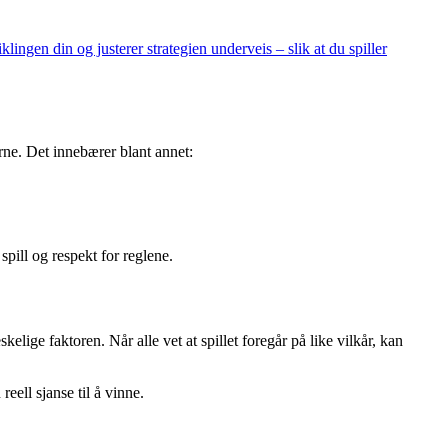
lingen din og justerer strategien underveis – slik at du spiller
rne. Det innebærer blant annet:
spill og respekt for reglene.
ge faktoren. Når alle vet at spillet foregår på like vilkår, kan
reell sjanse til å vinne.