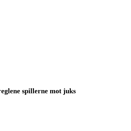
reglene spillerne mot juks