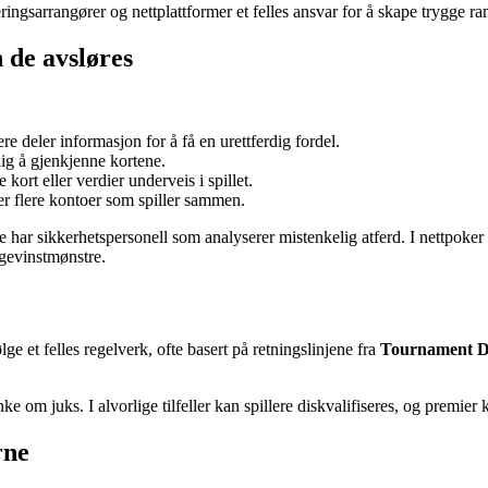
urneringsarrangører og nettplattformer et felles ansvar for å skape trygge
 de avsløres
lere deler informasjon for å få en urettferdig fordel.
ig å gjenkjenne kortene.
kort eller verdier underveis i spillet.
er flere kontoer som spiller sammen.
e har sikkerhetspersonell som analyserer mistenkelig atferd. I nettpoke
 gevinstmønstre.
lge et felles regelverk, ofte basert på retningslinjene fra
Tournament Di
 om juks. I alvorlige tilfeller kan spillere diskvalifiseres, og premier k
rne