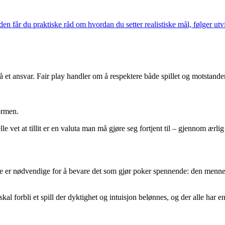
en får du praktiske råd om hvordan du setter realistiske mål, følger utvik
å et ansvar. Fair play handler om å respektere både spillet og motstande
ormen.
vet at tillit er en valuta man må gjøre seg fortjent til – gjennom ærlig 
er nødvendige for å bevare det som gjør poker spennende: den menneskeli
kal forbli et spill der dyktighet og intuisjon belønnes, og der alle har en 