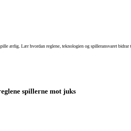
ille ærlig. Lær hvordan reglene, teknologien og spilleransvaret bidrar til
reglene spillerne mot juks